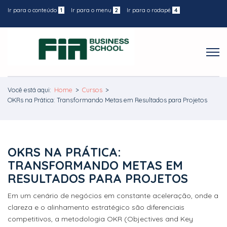
Ir para o conteúdo
1
Ir para o menu
2
Ir para o rodapé
4
Você está aqui:
Home
>
Cursos
>
OKRs na Prática: Transformando Metas em Resultados para Projetos
OKRS NA PRÁTICA:
TRANSFORMANDO METAS EM
RESULTADOS PARA PROJETOS
Em um cenário de negócios em constante aceleração, onde a
clareza e o alinhamento estratégico são diferenciais
competitivos, a metodologia OKR (Objectives and Key