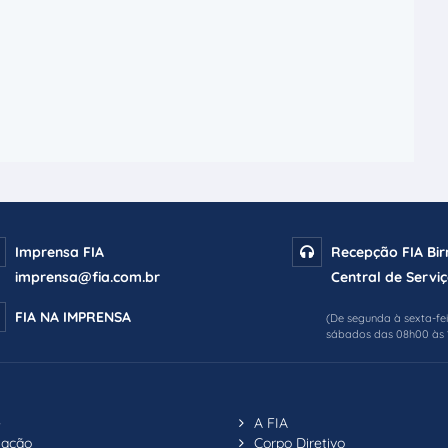
Imprensa FIA
Recepção FIA Bi
imprensa@fia.com.br
Central de Serviç
FIA NA IMPRENSA
(De segunda à sexta-fe
sábados das 08h00 às 
e
A FIA
uação
Corpo Diretivo