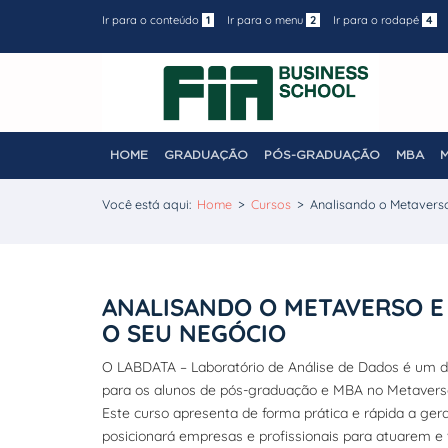
Ir para o conteúdo
1
Ir para o menu
2
Ir para o rodapé
4
HOME
GRADUAÇÃO
PÓS-GRADUAÇÃO
MBA
Você está aqui:
Home
>
Cursos
>
Analisando o Metaverso 
ANALISANDO O METAVERSO E A
O SEU NEGÓCIO
O LABDATA – Laboratório de Análise de Dados é um dos
para os alunos de pós-graduação e MBA no Metavers
Este curso apresenta de forma prática e rápida a ge
posicionará empresas e profissionais para atuarem e