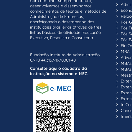
Com um olhar sempre no futuro,
Admin
desenvolvemos e disseminamos
Econ
conhecimentos de teorias e métodos de
Relaç
Administração de Empresas,
aperfeiçoando o desempenho das
Pós-G
instituições brasileiras através de três
Pós P
linhas básicas de atividade: Educação
Pós S
Executiva, Pesquisa e Consultoria.
Pós E
Fia On
MBA
Fundação Instituto de Administração
Adva
CNPJ 44.315.919/0001-40
MBAs 
Consulte aqui o cadastro da
MBAs 
Instituição no sistema e-MEC.
Mestr
Exten
Exten
Exten
Exten
In C
Consul
Imers