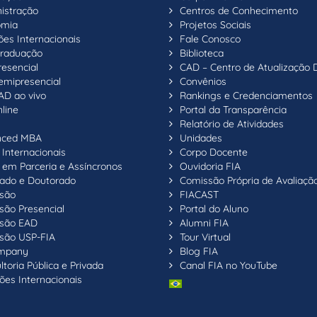
istração
Centros de Conhecimento
omia
Projetos Sociais
ões Internacionais
Fale Conosco
raduação
Biblioteca
resencial
CAD – Centro de Atualização 
emipresencial
Convênios
AD ao vivo
Rankings e Credenciamentos
line
Portal da Transparência
Relatório de Atividades
nced MBA
Unidades
Internacionais
Corpo Docente
em Parceria e Assíncronos
Ouvidoria FIA
ado e Doutorado
Comissão Própria de Avaliaçã
são
FIACAST
são Presencial
Portal do Aluno
são EAD
Alumni FIA
são USP-FIA
Tour Virtual
ompany
Blog FIA
toria Pública e Privada
Canal FIA no YouTube
ões Internacionais