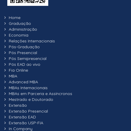
Sustentabilidade
Tecnologia da Informação e Comunicações
Home
Graduação
Varejo e Mercado de Consumo
Administração
Economia
Vendas e Planejamento Comercial
Relações Internacionais
Pós-Graduação
Pós Presencial
Pós Semipresencial
Pós EAD ao vivo
Fia Online
MBA
Advanced MBA
MBAs Internacionais
MBAs em Parceria e Assíncronos
Mestrado e Doutorado
Extensão
Extensão Presencial
Extensão EAD
Extensão USP-FIA
In Company