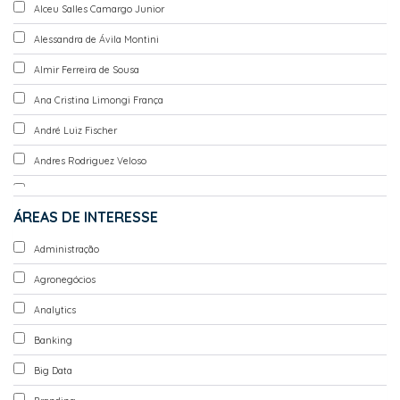
Alceu Salles Camargo Junior
Alessandra de Ávila Montini
Almir Ferreira de Sousa
Ana Cristina Limongi França
André Luiz Fischer
Andres Rodriguez Veloso
Celso Cláudio de Hildebrand e Grisi
ÁREAS DE INTERESSE
Cláudio Antonio Pinheiro Machado Filho
Administração
Claudio Felisoni de Angelo
Agronegócios
Fábio Lotti Oliva
Analytics
Fernando Carvalho de Almeida
Banking
Guilherme de Farias Shiraishi
Big Data
Isak Kruglianskas