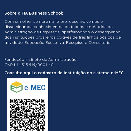
Liderança
Sobre a FIA Business School:
Logística
Com um olhar sempre no futuro, desenvolvemos e
disseminamos conhecimentos de teorias e métodos de
Marketing
Administração de Empresas, aperfeiçoando o desempenho
das instituições brasileiras através de três linhas básicas de
Mercado Imobiliário
atividade: Educação Executiva, Pesquisa e Consultoria.
Métodos Quantitativos
Módulo Internacional
Fundação Instituto de Administração
CNPJ 44.315.919/0001-40
Negócios Internacionais
Consulte aqui o cadastro da Instituição no sistema e-MEC.
Operações
PME
Projetos
Recursos Humanos
Saúde
Seguros e Previdência