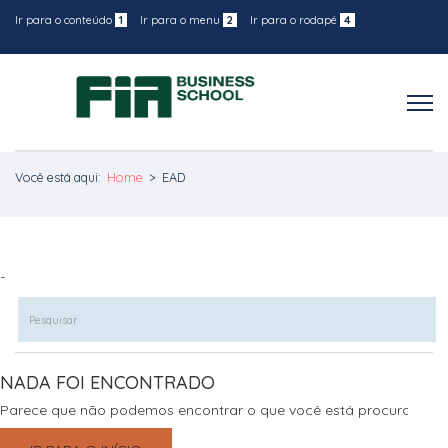
Ir para o conteúdo
1
Ir para o menu
2
Ir para o rodapé
4
Você está aqui:
Home
>
EAD
-
NADA FOI ENCONTRADO
Parece que não podemos encontrar o que você está procurando.