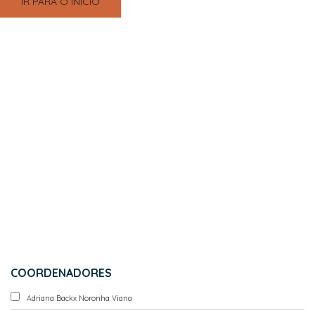
IR PARA O INÍCIO
COORDENADORES
Adriana Backx Noronha Viana