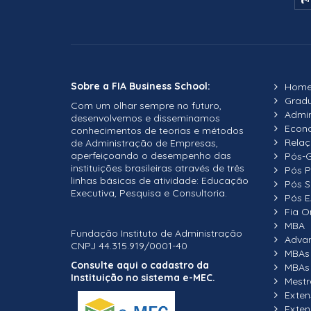
Sobre a FIA Business School:
Hom
Grad
Com um olhar sempre no futuro,
Admin
desenvolvemos e disseminamos
Econ
conhecimentos de teorias e métodos
Relaç
de Administração de Empresas,
aperfeiçoando o desempenho das
Pós-
instituições brasileiras através de três
Pós P
linhas básicas de atividade: Educação
Pós S
Executiva, Pesquisa e Consultoria.
Pós E
Fia O
MBA
Fundação Instituto de Administração
Adva
CNPJ 44.315.919/0001-40
MBAs 
Consulte aqui o cadastro da
MBAs 
Instituição no sistema e-MEC.
Mestr
Exte
Exten