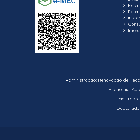
Exte
Exten
In C
Consu
Imers
Administração: Renovação de Recon
Economia: Auto
Mestrado:
Doutorado: