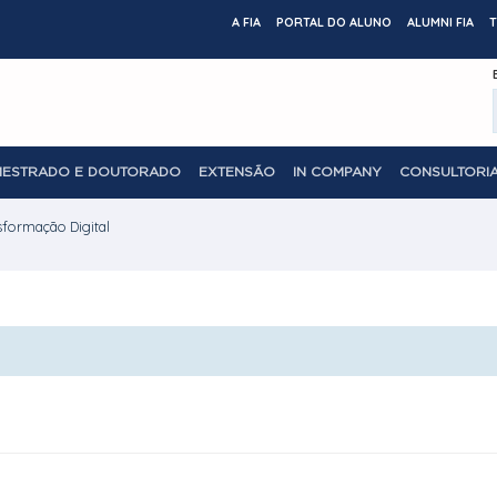
A FIA
PORTAL DO ALUNO
ALUMNI FIA
T
MESTRADO E DOUTORADO
EXTENSÃO
IN COMPANY
CONSULTORIA
sformação Digital