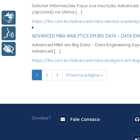
Solicitar Informações Faça sua inscrição Advance
(opcional) na última […]
Libras
https://fia.com.br/advanced-mba-vendas-e-planej
Voz
ADVANCED MBA ANALYTICS EM BIG DATA – DATA EN
Advanced MBA em Big Data – Data Engineering Espec
+ Acessibilidade
Advanced […]
https://fia.com.br/advanced-mba-analytics-em-big
1
2
3
Próxima página »
Dúvidas?
Fale Conosco