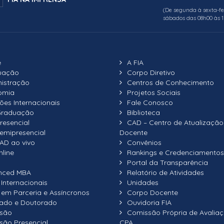
(De segunda à sexta-fe
sábados das 08h00 às 
e
A FIA
uação
Corpo Diretivo
istração
Centros de Conhecimento
omia
Projetos Sociais
ões Internacionais
Fale Conosco
Graduação
Biblioteca
resencial
CAD – Centro de Atualização
emipresencial
Docente
AD ao vivo
Convênios
nline
Rankings e Credenciamentos
Portal da Transparência
nced MBA
Relatório de Atividades
Internacionais
Unidades
em Parceria e Assíncronos
Corpo Docente
ado e Doutorado
Ouvidoria FIA
nsão
Comissão Própria de Avaliaç
são Presencial
CPA