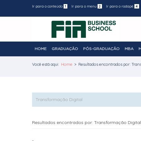
Ir para o conteúdo
1
Ir para o menu
2
Ir para o rodapé
4
HOME
GRADUAÇÃO
PÓS-GRADUAÇÃO
MBA
Você está aqui:
Home
>
Resultados encontrados por: Tran
Resultados encontrados por: Transformação Digital