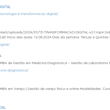
IGITAL
cnologia-e-transformacao-digital/
tent/uploads/2024/01/13-TRANSFORMACAO-DIGITAL-v2-1.mp4 Solici
 Início das aulas: 12.08.2024 Dias da semana: Terças e Quintas-f
gital/
A
d MBA de Gestão em Medicina Diagnóstica – Gestão de Laboratório 
ina-diagnostica/
MBA em Varejo | Gestão de varejo físico e online Modalidades: Cur
IAL