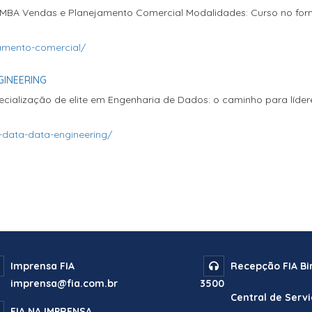
d MBA Vendas e Planejamento Comercial Modalidades: Curso no form
amento-comercial/
GINEERING
ialização de elite em Engenharia de Dados: o caminho para líder
-data-data-engineering/
Imprensa FIA
Recepção FIA B
imprensa@fia.com.br
3500
Central de Servi
FIA NA IMPRENSA